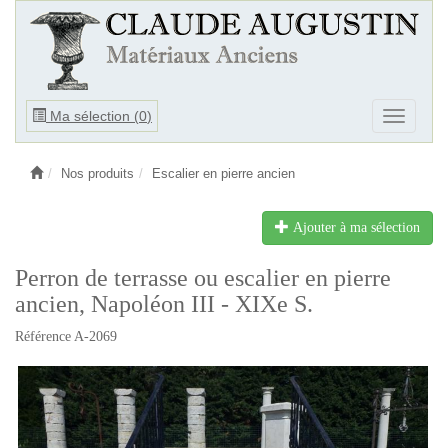
Ouvrir
Ma sélection (
0
)
Ouvrir
le
le
menu
menu
Nos produits
Escalier en pierre ancien
Ajouter à ma sélection
Perron de terrasse ou escalier en pierre
ancien, Napoléon III - XIXe S.
Référence A-2069