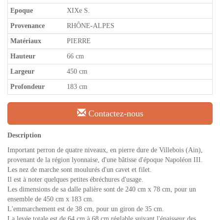
Epoque
XIXe S.
Provenance
RHÔNE-ALPES
Matériaux
PIERRE
Hauteur
66 cm
Largeur
450 cm
Profondeur
183 cm
Contactez-nous
Description
Important perron de quatre niveaux, en pierre dure de Villebois (Ain),
provenant de la région lyonnaise, d'une bâtisse d'époque Napoléon III.
Les nez de marche sont moulurés d'un cavet et filet.
Il est à noter quelques petites ébréchures d'usage.
Les dimensions de sa dalle palière sont de 240 cm x 78 cm, pour un
ensemble de 450 cm x 183 cm.
L'emmarchement est de 38 cm, pour un giron de 35 cm.
La levée totale est de 64 cm à 68 cm réglable suivant l'épaisseur des