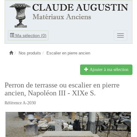
Ouvrir
Ma sélection (
0
)
Ouvrir
le
le
menu
menu
Nos produits
Escalier en pierre ancien
Ajouter à ma sélection
Perron de terrasse ou escalier en pierre
ancien, Napoléon III - XIXe S.
Référence A-2030