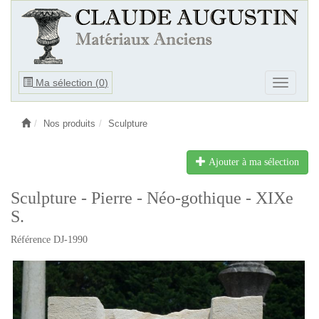
Ouvrir
Ma sélection (
0
)
Ouvrir
le
le
menu
menu
Nos produits
Sculpture
Ajouter à ma sélection
Sculpture - Pierre - Néo-gothique - XIXe
S.
Référence DJ-1990