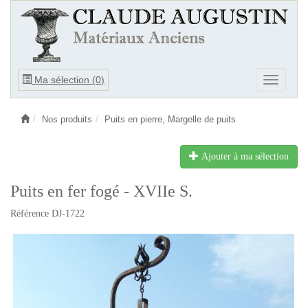
Ouvrir
Ma sélection (
0
)
Ouvrir
le
le
menu
menu
Nos produits
Puits en pierre, Margelle de puits
Ajouter à ma sélection
Puits en fer fogé - XVIIe S.
Référence DJ-1722