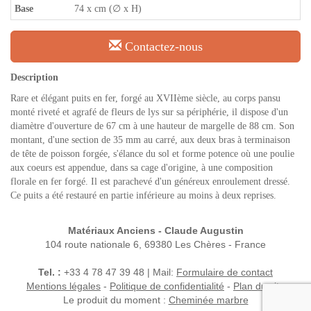
Base
74 x cm (∅ x H)
Contactez-nous
Description
Rare et élégant puits en fer, forgé au XVIIème siècle, au corps pansu
monté riveté et agrafé de fleurs de lys sur sa périphérie, il dispose d'un
diamètre d'ouverture de 67 cm à une hauteur de margelle de 88 cm. Son
montant, d'une section de 35 mm au carré, aux deux bras à terminaison
de tête de poisson forgée, s'élance du sol et forme potence où une poulie
aux coeurs est appendue, dans sa cage d'origine, à une composition
florale en fer forgé. Il est parachevé d'un généreux enroulement dressé.
Ce puits a été restauré en partie inférieure au moins à deux reprises.
Matériaux Anciens - Claude Augustin
104 route nationale 6, 69380 Les Chères - France
Tel. :
+33 4 78 47 39 48 | Mail:
Formulaire de contact
Mentions légales
-
Politique de confidentialité
-
Plan du site
Le produit du moment :
Cheminée marbre