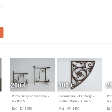
200 €
180 €
2
Porte-cierge en fer forgé -
Ferronnerie - Fer forgé -
Por
XVIIIe S.
Restauration - XIXe S.
XVI
Ref : DJ-1505
Ref : PF-1457
Ref