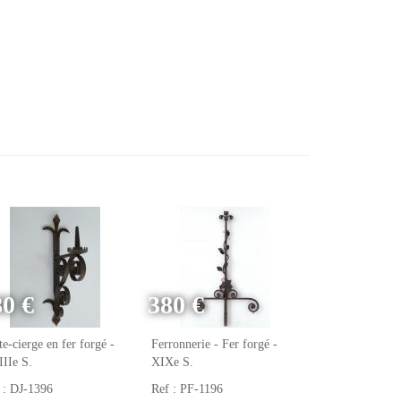
80 €
380 €
te-cierge en fer forgé -
Ferronnerie - Fer forgé -
IIe S.
XIXe S.
 : DJ-1396
Ref : PF-1196