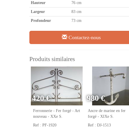
Hauteur
76 cm
Largeur
83 cm
Profondeur
73 cm
Contactez-nous
Produits similaires
420 €
980 €
Ferronnerie - Fer forgé - Art
Ancre de marine en fer
nouveau - XXe S.
forgé - XIXe S.
Ref : PF-1920
Ref : DJ-1513