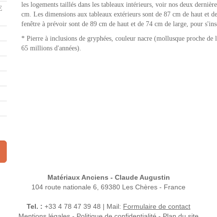
les logements taillés dans les tableaux intérieurs, voir nos deux derniè
E
cm. Les dimensions aux tableaux extérieurs sont de 87 cm de haut et d
fenêtre à prévoir sont de 89 cm de haut et de 74 cm de large, pour s'insc
* Pierre à inclusions de gryphées, couleur nacre (mollusque proche de l
65 millions d'années).
Matériaux Anciens - Claude Augustin
104 route nationale 6, 69380 Les Chères - France
Tel. :
+33 4 78 47 39 48 | Mail:
Formulaire de contact
Mentions légales
-
Politique de confidentialité
-
Plan du site