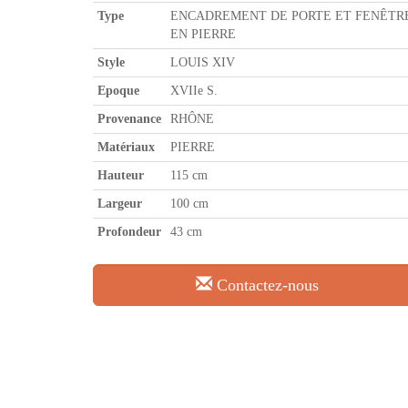
Type
ENCADREMENT DE PORTE ET FENÊTR
EN PIERRE
Style
LOUIS XIV
Epoque
XVIIe S.
Provenance
RHÔNE
Matériaux
PIERRE
Hauteur
115 cm
Largeur
100 cm
Profondeur
43 cm
Contactez-nous