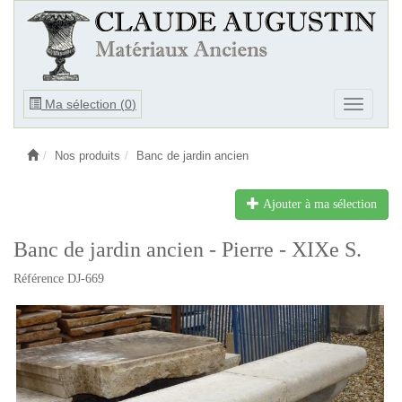
Ouvrir
Ma sélection (
0
)
Ouvrir
le
le
menu
menu
Nos produits
Banc de jardin ancien
Ajouter à ma sélection
Banc de jardin ancien - Pierre - XIXe S.
Référence DJ-669